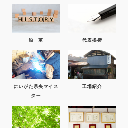
沿 革
代表挨拶
にいがた県央マイス
工場紹介
ター