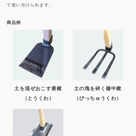
て使い分けられます。
商品例
土を混ぜおこす唐鍬
土の塊を砕く備中鍬
（とうくわ）
（びっちゅうくわ）