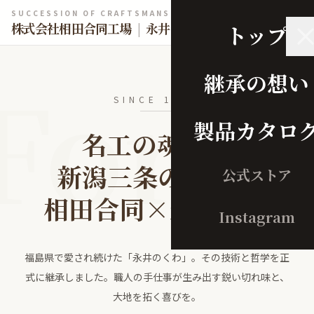
SUCCESSION OF CRAFTSMANSHIP
株式会社相田合同工場
|
永井のくわ
トップ
Forg
継承の想い
SINCE 1921
製品カタロ
名工の魂を、
新潟三条の地で。
公式ストア
相田合同×永井の鍬
Instagram
福島県で愛され続けた「永井のくわ」。その技術と哲学を正
式に継承しました。職人の手仕事が生み出す鋭い切れ味と、
大地を拓く喜びを。